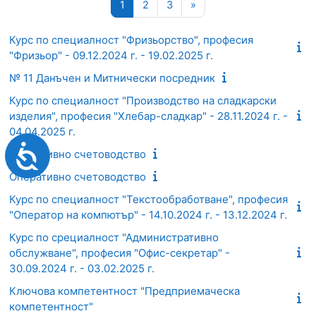
Страница 1
Страница 2
Страница 3
Следваща страница
1
2
3
»
Курс по специалност "Фризьорство", професия
"Фризьор" - 09.12.2024 г. - 19.02.2025 г.
№ 11 Данъчен и Митнически посредник
Курс по специалност "Производство на сладкарски
изделия", професия "Хлебар-сладкар" - 28.11.2024 г. -
04.04.2025 г.
Достъпност
Оперативно счетоводство
Оперативно счетоводство
Курс по специалност "Текстообработване", професия
"Оператор на компютър" - 14.10.2024 г. - 13.12.2024 г.
Курс по срециалност "Административно
обслужване", професия "Офис-секретар" -
30.09.2024 г. - 03.02.2025 г.
Ключова компетентност "Предприемаческа
компетентност"