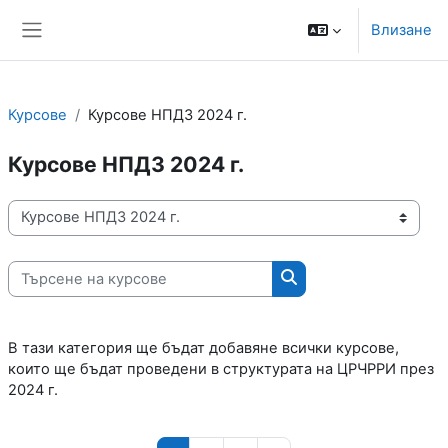
Прескочи на основното съдържание
Моля,
Влизане
обърнете
Страничен панел
внимание:
Този
уебсайт
включва
Курсове
Курсове НПДЗ 2024 г.
система
за
Курсове НПДЗ 2024 г.
достъпност.
Категории курсове
Търсене на курсове
Търсене на курсове
В тази категория ще бъдат добавяне всички курсове,
които ще бъдат проведени в структурата на ЦРЧРРИ през
2024 г.