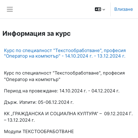
Прескочи на основното съдържание
Моля,
Влизане
обърнете
Страничен панел
внимание:
Този
уебсайт
Информация за курс
включва
система
за
Курс по специалност "Текстообработване", професия
достъпност.
"Оператор на компютър" - 14.10.2024 г. - 13.12.2024 г.
Курс по специалност "Текстообработване", професия
"Оператор на компютър"
Период на провеждане: 14.10.2024 г. - 04.12.2024 г.
Държ. Изпити: 05-06.12.2024 г.
КК „ГРАЖДАНСКА И СОЦИАЛНА КУЛТУРА“ – 09.12.2024 Г.
– 13.12.2024 г.
Модули ТЕКСТООБРАБОТВАНЕ