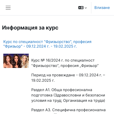
Прескочи на основното съдържание
Моля,
Влизане
обърнете
Страничен панел
внимание:
Този
уебсайт
Информация за курс
включва
система
за
Курс по специалност "Фризьорство", професия
достъпност.
"Фризьор" - 09.12.2024 г. - 19.02.2025 г.
Курс № 16/2024 г. по специалност
“Фризьорство”, професия „Фризьор”
Период на провеждане - 09.12.2024 г. –
19.02.2025 г.
Раздел А1. Обща професионална
подготовка (Здравословни и безопасни
условия на труд;
Организация на труда
)
Раздел А3. Специфична професионална