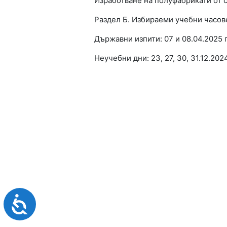
Изработване на полуфабрикати от 
увреждания,
които
Раздел Б. Избираеми учебни часов
използват
екранен
Държавни изпити: 07 и 08.04.2025 г
четец;
Натиснете
Неучебни дни: 23, 27, 30, 31.12.2024
Control-
F10,
за
да
отворите
меню
за
достъпност.
Достъпност