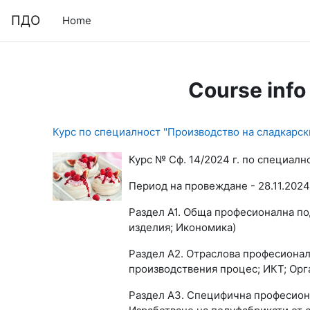
Skip to main content
Моля,
ПДО
Home
обърнете
внимание:
Този
уебсайт
включва
Course info
система
за
достъпност.
Курс по специалност "Производство на сладкарски 
Натиснете
Control-
Курс № Сф. 14/2024 г. по специалн
F11,
Период на провеждане - 28.11.2024
за
да
Раздел А1. Обща професионална по
настроите
изделия; Икономика)
уебсайта
към
Раздел А2. Отраслова професионалн
хора
производствения процес; ИКТ; Орг
със
Раздел А3. Специфична професиона
зрителни