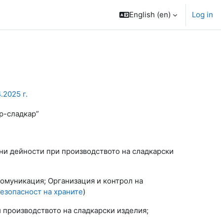
English ‎(en)‎
Log in
.2025 г.
ар-сладкар”
вни дейности при производството на сладкарски
Комуникация; Организация и контрол на
безопасност на храните
)
и производството на сладкарски изделия;