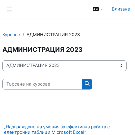
Прескочи на основното съдържание
Моля,
Влизане
обърнете
Страничен панел
внимание:
Този
уебсайт
включва
Курсове
АДМИНИСТРАЦИЯ 2023
система
за
АДМИНИСТРАЦИЯ 2023
достъпност.
Категории курсове
Търсене на курсове
Търсене на курсове
„Надграждане на умения за ефективна работа с
електронни таблици Microsoft Excel“