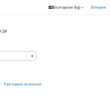
Български ‎(bg)‎
Влизане
В ДК
Разгъване на всички