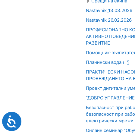
увреждания,
Срещи на екипа
които
Nastavnik_13.03.2026
използват
Nastavnik 26.02.2026
екранен
четец;
ПРОФЕСИОНАЛНО КОН
Натиснете
АКТИВНО ПОВЕДЕНИ
Control-
РАЗВИТИЕ
F10,
Помощник-възпитател
за
да
Планински водач
отворите
ПРАКТИЧЕСКИ НАСО
меню
ПРОВЕЖДАНЕТО НА 
за
достъпност.
Проект дигитални ум
“ДОБРО УПРАВЛЕНИЕ ” 
Безопасност при работ
безопасност при рабо
Достъпност
електрически мрежи д
Онлайн семинар "Обу