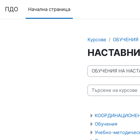
Прескочи на основното съдържание
Моля,
ПДО
Начална страница
обърнете
внимание:
Този
уебсайт
включва
Курсове
ОБУЧЕНИЯ 
система
НАСТАВНИ
за
достъпност.
Натиснете
Категории курсове
Control-
F11,
за
да
Търсене на курсове
настроите
уебсайта
към
КООРДИНАЦИОНЕН
хора
Обучения
със
Учебно-методичес
зрителни