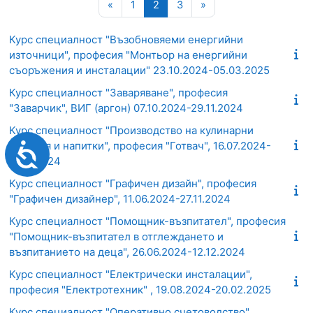
Предишна страница
Страница 1
Страница 2
Страница 3
Следваща страница
«
1
2
3
»
Курс специалност "Възобновяеми енергийни
източници", професия "Монтьор на енергийни
съоръжения и инсталации" 23.10.2024-05.03.2025
Курс специалност "Заваряване", професия
"Заварчик", ВИГ (аргон) 07.10.2024-29.11.2024
Курс специалност "Производство на кулинарни
изделия и напитки", професия "Готвач", 16.07.2024-
Достъпност
13.11.2024
Курс специалност "Графичен дизайн", професия
"Графичен дизайнер", 11.06.2024-27.11.2024
Курс специалност "Помощник-възпитател", професия
"Помощник-възпитател в отглеждането и
възпитанието на деца", 26.06.2024-12.12.2024
Курс специалност "Електрически инсталации",
професия "Електротехник" , 19.08.2024-20.02.2025
Курс специалност "Оперативно счетоводство",