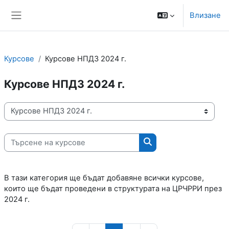
Прескочи на основното съдържание
Моля,
Влизане
обърнете
Страничен панел
внимание:
Този
уебсайт
включва
Курсове
Курсове НПДЗ 2024 г.
система
за
Курсове НПДЗ 2024 г.
достъпност.
Категории курсове
Търсене на курсове
Търсене на курсове
В тази категория ще бъдат добавяне всички курсове,
които ще бъдат проведени в структурата на ЦРЧРРИ през
2024 г.